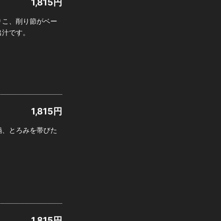
1,815
円
りこ、削り節がベー
出汁です。
1,815
円
鍋、とろみを帯びた
1,815
円