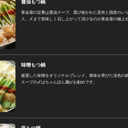
醤油もつ鍋
黄金屋の定番は醤油スープ。選び抜かれた昆布と国産のい
ス。〆まで美味しく召し上がって頂けるのが黄金屋の極上
味噌もつ鍋
厳選した味噌をオリジナルブレンド。黄味を帯びた淡色の
スープの〆はちゃんぽん麺がお勧めです。